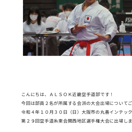
こんにちは
、
ＡＬＳＯＫ
近畿
空手道
部
です
！
今回は部員２名が所属する会派の大会出場について
令和４年
１０月３０日（日）大阪市の丸善インテッ
第
２９
回空手道糸東会関西地区選手権大会に
出場し